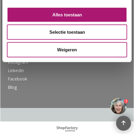
Ordering
Wool
PRIVACY
Linen
Alles toestaan
Tencel
TERMS
Silk
Newsletter Ecological
Selectie toestaan
Textiles
FAQ
Weigeren
GOTS certification
Instagram
Linkedin
Facebook
Blog
1
To create online store ShopFactory eCommerce software was used.