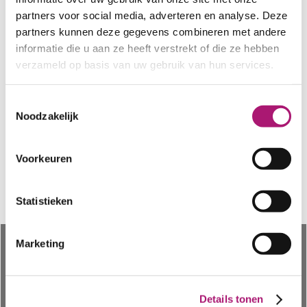
newsletter we highlight new fabrics or
partners voor social media, adverteren en analyse. Deze
other items, and try to provide you
partners kunnen deze gegevens combineren met andere
with info about these articles. You can
informatie die u aan ze heeft verstrekt of die ze hebben
sign up for this newsletter here:
verzameld op basis van uw gebruik van hun services.
Toestemmingsselectie
Noodzakelijk
Voorkeuren
Statistieken
Marketing
About
Info materials
Why choose us
Organic cotton
Contact
Hemp
Details tonen