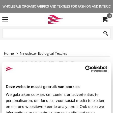
WHOLESALE ORGANIC FABRICS AND TEXTILES FOR FASHION AND INTERIOR 
0
Home
>
Newsletter Ecological Textiles
SIGN UP FOR
THE
NEWSLETTER
Deze website maakt gebruik van cookies
We gebruiken cookies om content en advertenties te
personaliseren, om functies voor social media te bieden
Ecological Textiles sends a newsletter
en om ons websiteverkeer te analyseren. Ook delen we
about every two weeks. In this
informatie over uw gebruik van onze site met onze