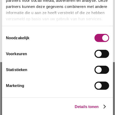
partners voor social media, adverteren en analyse. Deze
partners kunnen deze gegevens combineren met andere
Forgot your password?...
informatie die u aan ze heeft verstrekt of die ze hebben
Sign Up...
verzameld op basis van uw gebruik van hun services.
Toestemmingsselectie
Noodzakelijk
Voorkeuren
Statistieken
About
Info materials
Why choose us
Organic cotton
Marketing
Contact
Hemp
Ordering
Wool
PRIVACY
Linen
Details tonen
Tencel
TERMS