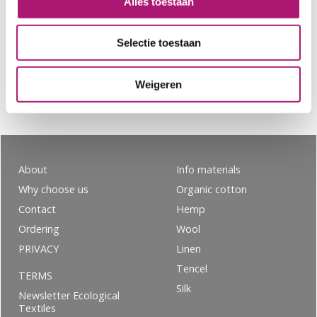
Alles toestaan
Organic wool yarn with yarncount Nm 28/2, for
knitting and weaving. Rose pink is dyed with
Selectie toestaan
madder.
Weigeren
Related Products
About
Info materials
Why choose us
Organic cotton
Contact
Hemp
Ordering
Wool
PRIVACY
Linen
Tencel
TERMS
Silk
Newsletter Ecological
Textiles