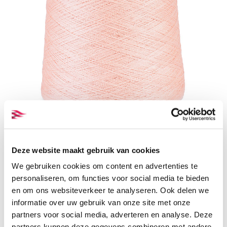
Deze website maakt gebruik van cookies
Rose pink organici wool yarn Nm 28/2
We gebruiken cookies om content en advertenties te
Ecological Textiles
FF_Y018_1203
personaliseren, om functies voor social media te bieden
en om ons websiteverkeer te analyseren. Ook delen we
Delivery time:
check before ordering
informatie over uw gebruik van onze site met onze
partners voor social media, adverteren en analyse. Deze
partners kunnen deze gegevens combineren met andere