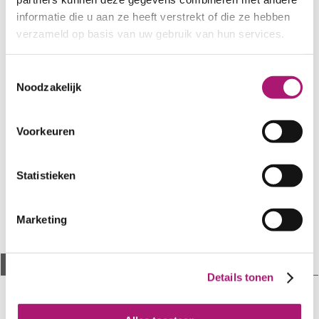
informatie die u aan ze heeft verstrekt of die ze hebben
verzameld op basis van uw gebruik van hun services.
Toestemmingsselectie
Noodzakelijk
If you don´t see prices
Voorkeuren
Statistieken
Marketing
Description
Specifications
Details tonen
Rose pink organic wool yarn, vegetably
dyed