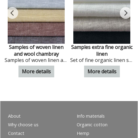
s
Samples of woven linen
Samples extra fine organic
y dyed organic wool
and wool chambray
linen
Samples of woven linen and wool
Set of fine organic linen samples
More details
More details
About
Info materials
Why choose us
Organic cotton
Contact
Hemp