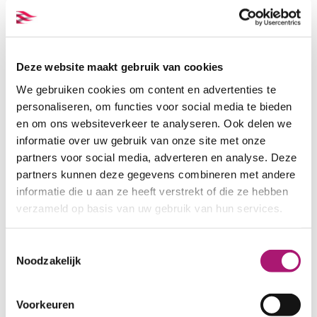
Fabric specifications
PRODUCT NAME:
ET_IW031_1
COMPOSITION:
57/43% organic
Deze website maakt gebruik van cookies
linen/organic wool
We gebruiken cookies om content en advertenties te
WIDTH:
150 cm
personaliseren, om functies voor social media te bieden
WEIGHT IN GR/m2:
160
en om ons websiteverkeer te analyseren. Ook delen we
SHRINKAGE AFTER STEAMING:
informatie over uw gebruik van onze site met onze
±1,2% in warp and weft
partners voor social media, adverteren en analyse. Deze
LIGHT FASTNESS:
4-6
partners kunnen deze gegevens combineren met andere
WASHING FASTNESS:
4-5
informatie die u aan ze heeft verstrekt of die ze hebben
CARE INSTRUCTIONS:
verzameld op basis van uw gebruik van hun services.
Toestemmingsselectie
Noodzakelijk
Voorkeuren