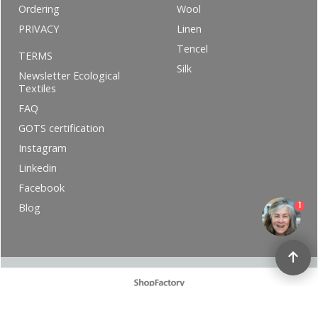
Ordering
Wool
PRIVACY
Linen
Tencel
TERMS
Silk
Newsletter Ecological
Textiles
FAQ
GOTS certification
Instagram
Linkedin
Facebook
1
Blog
To create online store ShopFactory eCommerce software was used.