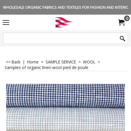
WHOLESALE ORGANIC FABRICS AND TEXTILES FOR FASHION AND INTERIOR 
0
<< Back
|
Home
>
SAMPLE SERVICE
>
WOOL
>
Samples of organic linen-wool pied de poule