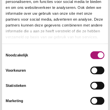
personaliseren, om functies voor social media te bieden
en om ons websiteverkeer te analyseren. Ook delen we
informatie over uw gebruik van onze site met onze
Single jersey light,
partners voor social media, adverteren en analyse. Deze
stripes
partners kunnen deze gegevens combineren met andere
informatie die u aan ze heeft verstrekt of die ze hebben
verzameld op basis van uw gebruik van hun services.
LOGIN
Toestemmingsselectie
Noodzakelijk
To see the prices or add articles to the
shopping cart it is required that you
log in first. When signing up, be
Voorkeuren
prepared to enter your VAT
registration number.
Statistieken
LOGIN
Marketing