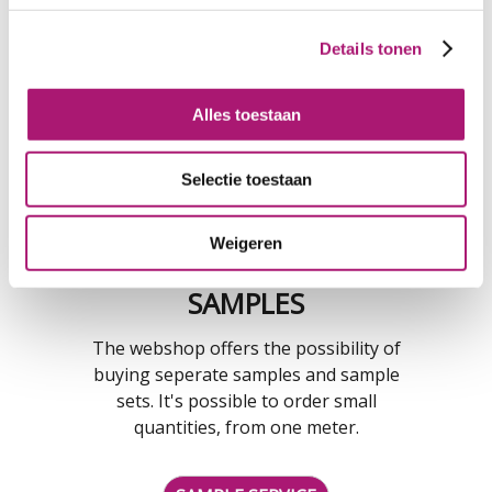
CONTACT
Details tonen
Please contact us when you have a
question or want to know more about
Alles toestaan
our fibres, dyes, yarns and fabrics. Just
drop an email or give us a call.
Selectie toestaan
CONTACT
Weigeren
SAMPLES
The webshop offers the possibility of
buying seperate samples and sample
sets. It's possible to order small
quantities, from one meter.